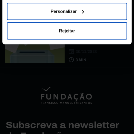
23 MIN
Personalizar
POLICY PAPER
Afinal, quantas
Rejeitar
pessoas se abstêm em
Portugal?
30/11/2023
3 MIN
Subscreva a newsletter