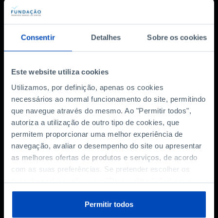
Também lhe pode interessar
Consentir
Detalhes
Sobre os cookies
DEBATE
Este website utiliza cookies
E Depois da Revolução:
Democracia e
Utilizamos, por definição, apenas os cookies
Igualdade de Género
necessários ao normal funcionamento do site, permitindo
que navegue através do mesmo. Ao "Permitir todos",
19/06/2024
autoriza a utilização de outro tipo de cookies, que
78 MIN
permitem proporcionar uma melhor experiência de
navegação, avaliar o desempenho do site ou apresentar
DOCUMENTÁRIO
as melhores ofertas de produtos e serviços, de acordo
E depois da revolução:
com as suas preferências. Se pretender escolher os
que democracia
tipos de cookies, clique em "Personalizar". Saiba mais
construímos?
sobre cookies através da gestão de preferências ou da
nossa
Política de Cookies
.
Permitir todos
25/03/2024