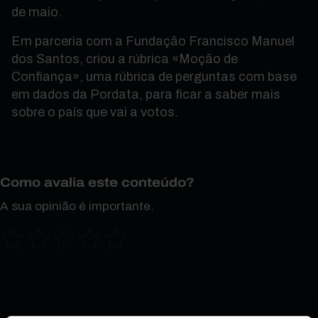
de maio.
Em parceria com a Fundação Francisco Manuel
dos Santos, criou a rúbrica «Moção de
Confiança», uma rúbrica de perguntas com base
em dados da Pordata, para ficar a saber mais
sobre o país que vai a votos.
Como avalia este conteúdo?
A sua opinião é importante.