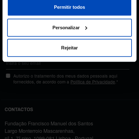
nossa
Política de Cookies
.
Permitir todos
Subscreva a newsletter
Personalizar
da Fundação
Rejeitar
MANTENHA-SE A PAR
Autorizo o tratamento dos meus dados pessoais aqui
fornecidos, de acordo com a
Política de Privacidade
.*
CONTACTOS
Fundação Francisco Manuel dos Santos
Largo Monterroio Mascarenhas,
nº 1, 7º piso, 1099-081 Lisboa - Portugal