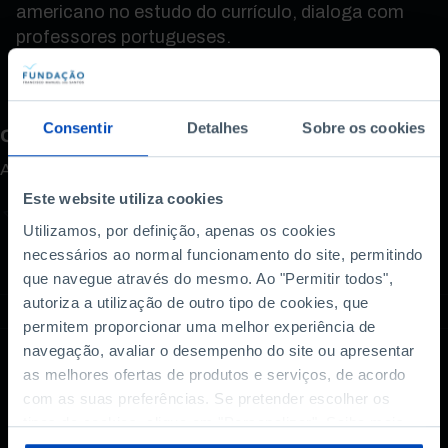
americano no estudo do currículo, dialoga com
professores portugueses.
Consentir
Detalhes
Sobre os cookies
Como avalia este conteúdo?
A sua opinião é importante.
Este website utiliza cookies
Utilizamos, por definição, apenas os cookies
necessários ao normal funcionamento do site, permitindo
que navegue através do mesmo. Ao "Permitir todos",
autoriza a utilização de outro tipo de cookies, que
permitem proporcionar uma melhor experiência de
navegação, avaliar o desempenho do site ou apresentar
as melhores ofertas de produtos e serviços, de acordo
com as suas preferências. Se pretender escolher os
tipos de cookies, clique em "Personalizar". Saiba mais
sobre cookies através da gestão de preferências ou da