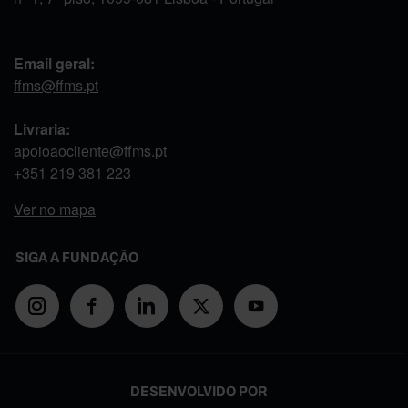
Email geral:
ffms@ffms.pt
Livraria:
apoioaocliente@ffms.pt
+351
219 381 223
Ver no mapa
SIGA A FUNDAÇÃO
DESENVOLVIDO POR