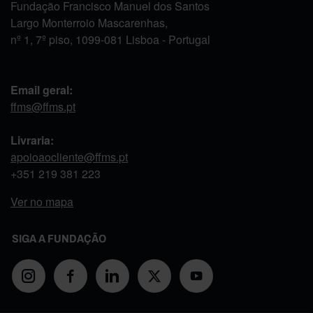
Fundação Francisco Manuel dos Santos
Largo Monterroio Mascarenhas,
nº 1, 7º piso, 1099-081 Lisboa - Portugal
Email geral:
ffms@ffms.pt
Livraria:
apoioaocliente@ffms.pt
+351
219 381 223
Ver no mapa
SIGA A FUNDAÇÃO