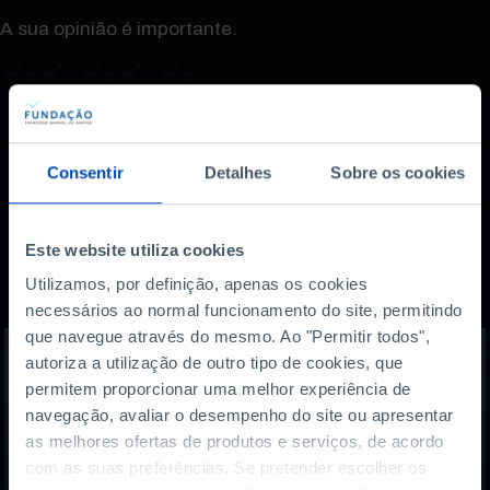
A sua opinião é importante.
Consentir
Detalhes
Sobre os cookies
Este website utiliza cookies
Também lhe pode
Utilizamos, por definição, apenas os cookies
interessar
necessários ao normal funcionamento do site, permitindo
que navegue através do mesmo. Ao "Permitir todos",
autoriza a utilização de outro tipo de cookies, que
permitem proporcionar uma melhor experiência de
navegação, avaliar o desempenho do site ou apresentar
as melhores ofertas de produtos e serviços, de acordo
com as suas preferências. Se pretender escolher os