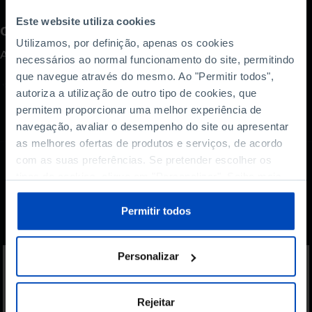
Este website utiliza cookies
Como avalia este conteúdo?
Utilizamos, por definição, apenas os cookies
A sua opinião é importante.
necessários ao normal funcionamento do site, permitindo
que navegue através do mesmo. Ao "Permitir todos",
autoriza a utilização de outro tipo de cookies, que
permitem proporcionar uma melhor experiência de
navegação, avaliar o desempenho do site ou apresentar
as melhores ofertas de produtos e serviços, de acordo
com as suas preferências. Se pretender escolher os
tipos de cookies, clique em "Personalizar". Saiba mais
sobre cookies através da gestão de preferências ou da
Também lhe pode
nossa
Política de Cookies
.
Permitir todos
interessar
Personalizar
Rejeitar