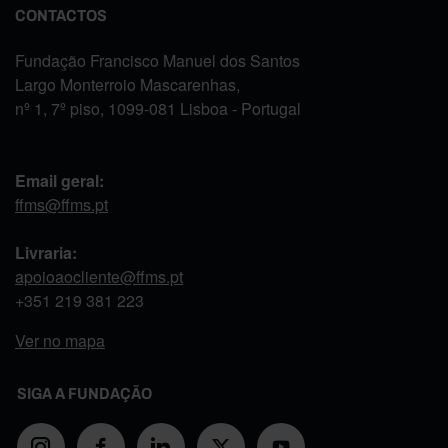
CONTACTOS
Fundação Francisco Manuel dos Santos
Largo Monterroio Mascarenhas,
nº 1, 7º piso, 1099-081 Lisboa - Portugal
Email geral:
ffms@ffms.pt
Livraria:
apoioaocliente@ffms.pt
+351
219 381 223
Ver no mapa
SIGA A FUNDAÇÃO