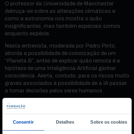
O professor da Universidade de Manchester
debruça-se sobre as alterações climáticas e
como a astronomia nos mostra o quão
insignificantes, mas também especiais somos
enquanto espécie.
Nesta entrevista, moderada por Pedro Pinto,
aborda a possibilidade de colonização de um
“Planeta B”, antes de explicar quão remota é a
hipótese de uma Inteligência Artificial ganhar
consciência. Alerta, contudo, para os riscos muito
graves associados à possibilidade de a IA passar
a tomar decisões pelos seres humanos.
Finalmente, o especialista reflete sobre a
probabilidade de existir vida extraterrestre, numa
conversa que vale a pena ver.
Consentir
Detalhes
Sobre os cookies