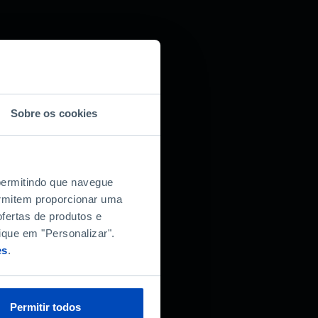
Sobre os cookies
 permitindo que navegue
permitem proporcionar uma
fertas de produtos e
ique em "Personalizar".
es
.
Permitir todos