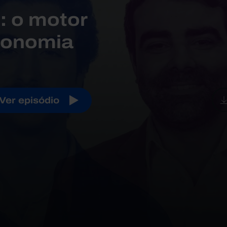
: o motor
economia
Ver episódio