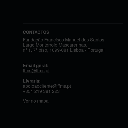
CONTACTOS
Fundação Francisco Manuel dos Santos
Largo Monterroio Mascarenhas,
nº 1, 7º piso, 1099-081 Lisboa - Portugal
Email geral:
ffms@ffms.pt
Livraria:
apoioaocliente@ffms.pt
+351
219 381 223
Ver no mapa