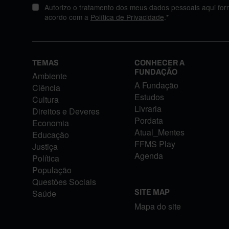
Autorizo o tratamento dos meus dados pessoais aqui for
acordo com a
Política de Privacidade
.*
TEMAS
CONHECER A
FUNDAÇÃO
Ambiente
A Fundação
Ciência
Estudos
Cultura
Livraria
Direitos e Deveres
Pordata
Economia
Atual_Mentes
Educação
FFMS Play
Justiça
Agenda
Política
População
Questões Sociais
Saúde
SITE MAP
Mapa do site