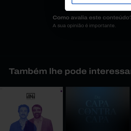
Como avalia este conteúdo
A sua opinião é importante.
Também lhe pode interessa