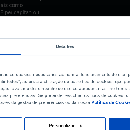
tais como,
IB per capita» ou
», e analisa-se porque
dade de um médico, ou de
issões que não têm
Detalhes
dos 70» no crescimento
enas percentagens
 se crescer 1% ao ano,
penas os cookies necessários ao normal funcionamento do site,
anos? E se crescer 2%
ir todos", autoriza a utilização de outro tipo de cookies, que 
ação, avaliar o desempenho do site ou apresentar as melhores o
ndes temas da
uas preferências. Se pretender escolher os tipos de cookies, cl
produtividade disparou
ravés da gestão de preferências ou da nossa
Política de Cooki
trás?
Personalizar