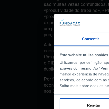
são muitas vezes confundidos, 
«produtividade do trabalho», «P
«produtividade total dos fatores
é que é difícil medir a produtivi
um professor, entre outras prof
preço de mercado.
Consentir
A dupla explica ainda a «Regra 
económico e mostra como pequ
Este website utiliza cookies
têm grande impacto: sabia que,
Utilizamos, por definição, a
o PIB per capita duplica em 70 
através do mesmo. Ao "Permit
duplica em apenas 35 anos?
melhor experiência de naveg
Por fim, explora-se um dos gra
serviços, de acordo com as s
economia atual: porque é que a 
Saiba mais sobre cookies at
nos EUA e a Europa ficou para 
Rejeitar