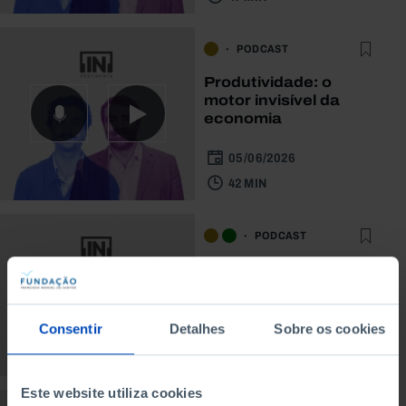
PODCAST
Produtividade: o
motor invisível da
economia
05/06/2026
42 MIN
PODCAST
A economia da água
08/05/2026
Consentir
Detalhes
Sobre os cookies
48 MIN
Este website utiliza cookies