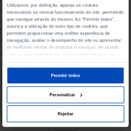
PODCAST
Utilizamos, por definição, apenas os cookies
necessários ao normal funcionamento do site, permitindo
Alterações
climáticas: seguros,
que navegue através do mesmo. Ao "Permitir todos",
castores e outras
autoriza a utilização de outro tipo de cookies, que
soluções
permitem proporcionar uma melhor experiência de
navegação, avaliar o desempenho do site ou apresentar
10/04/2026
as melhores ofertas de produtos e serviços, de acordo
47 MIN
com as suas preferências. Se pretender escolher os
tipos de cookies, clique em "Personalizar". Saiba mais
PODCAST
sobre cookies através da gestão de preferências ou da
nossa
Política de Cookies
.
Permitir todos
Ação climática: mais
vale prevenir ou
remediar?
Personalizar
13/03/2026
37 MIN
Rejeitar