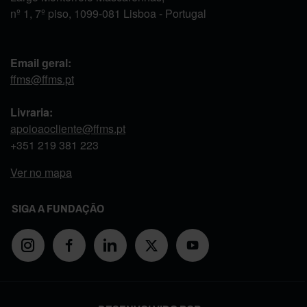
nº 1, 7º piso, 1099-081 Lisboa - Portugal
Email geral:
ffms@ffms.pt
Livraria:
apoioaocliente@ffms.pt
+351
219 381 223
Ver no mapa
SIGA A FUNDAÇÃO