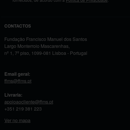
CONTACTOS
Fundação Francisco Manuel dos Santos
Largo Monterroio Mascarenhas,
nº 1, 7º piso, 1099-081 Lisboa - Portugal
Email geral:
ffms@ffms.pt
Livraria:
apoioaocliente@ffms.pt
+351
219 381 223
Ver no mapa