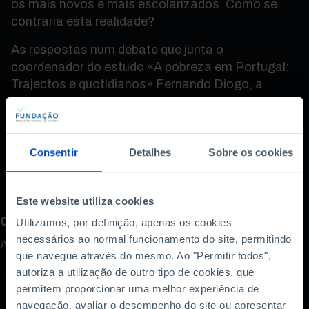
os mais novos e mais escolarizados. Como se
contraria esta realidade?
As respostas num debate que junta o
coordenador do estudo «A pobreza em Portugal:
Trajectos e quotidianos» Fernando Diogo, a
socióloga Ana Paula Marques e o investigador
sénior do Centro de Estudos para a Intervenção
Social Pedro Perista. A moderação é do jornalista
Consentir
Detalhes
Sobre os cookies
Pedro Santos Guerreiro.
Este website utiliza cookies
Como avalia este conteúdo?
Utilizamos, por definição, apenas os cookies
necessários ao normal funcionamento do site, permitindo
A sua opinião é importante.
que navegue através do mesmo. Ao "Permitir todos",
autoriza a utilização de outro tipo de cookies, que
permitem proporcionar uma melhor experiência de
navegação, avaliar o desempenho do site ou apresentar