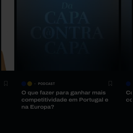
PODCAST
O que fazer para ganhar mais
Co
competitividade em Portugal e
co
na Europa?