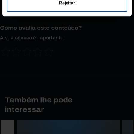
Rejeitar
Como avalia este conteúdo?
A sua opinião é importante.
Também lhe pode
interessar