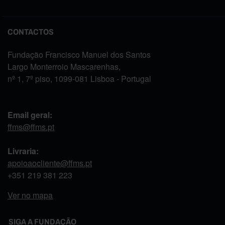
CONTACTOS
Fundação Francisco Manuel dos Santos
Largo Monterroio Mascarenhas,
nº 1, 7º piso, 1099-081 Lisboa - Portugal
Email geral:
ffms@ffms.pt
Livraria:
apoioaocliente@ffms.pt
+351
219 381 223
Ver no mapa
SIGA A FUNDAÇÃO