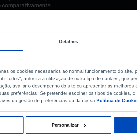
 é comparativamente
o uso de mecanismos
 implicam o
 e a capacitação da
cesso de tomada de
Detalhes
e e complexo.
as, e porquê? Que
 como as aproveitar? O
teus, examina o
penas os cookies necessários ao normal funcionamento do site,
ir todos", autoriza a utilização de outro tipo de cookies, que 
 na sociedade e na
ação, avaliar o desempenho do site ou apresentar as melhores o
 dos últimos 25 anos.
uas preferências. Se pretender escolher os tipos de cookies, cl
na competitividade das
ravés da gestão de preferências ou da nossa
Política de Cooki
económica e no
portunidades foram
rdidas? Que caminhos
 económico e político,
Personalizar
egressar a um caminho de