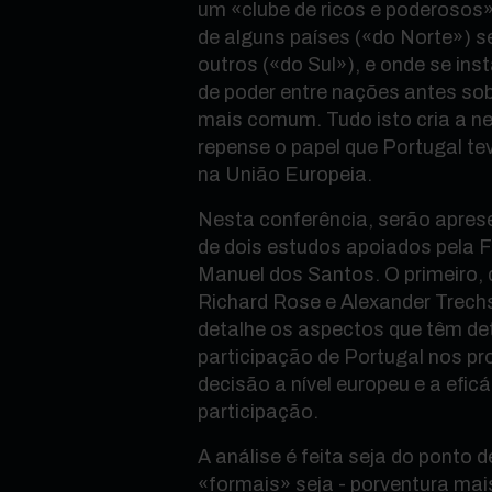
um «clube de ricos e poderosos»
de alguns países («do Norte») 
outros («do Sul»), e onde se ins
de poder entre nações antes so
mais comum. Tudo isto cria a n
repense o papel que Portugal teve
na União Europeia.
Nesta conferência, serão apres
de dois estudos apoiados pela
Manuel dos Santos. O primeiro, 
Richard Rose e Alexander Trech
detalhe os aspectos que têm de
participação de Portugal nos p
decisão a nível europeu e a efic
participação.
A análise é feita seja do ponto 
«formais» seja - porventura mai