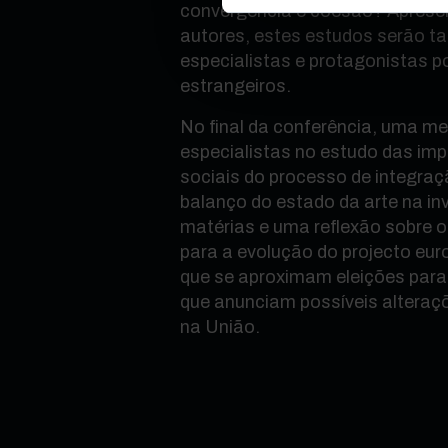
convergência e coesão? Aprese
autores, estes estudos serão 
especialistas e protagonistas p
estrangeiros.
No final da conferência, uma me
especialistas no estudo das impl
sociais do processo de integraç
balanço do estado da arte na in
matérias e uma reflexão sobre o
para a evolução do projecto e
que se aproximam eleições par
que anunciam possíveis alteraçõ
na União.