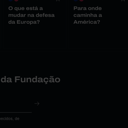
O que está a
Para onde
mudar na defesa
caminha a
da Europa?
América?
r da Fundação
necidos, de