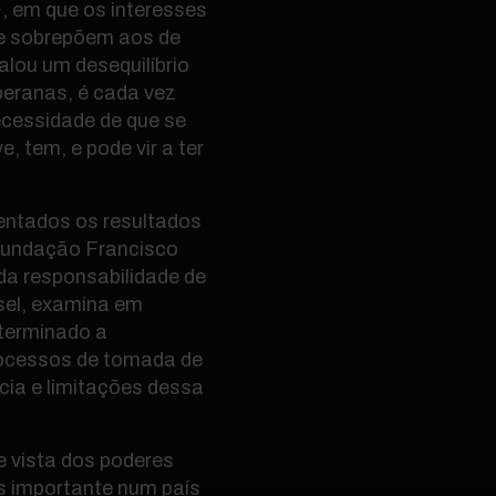
, em que os interesses
se sobrepõem aos de
talou um desequilíbrio
beranas, é cada vez
ecessidade de que se
, tem, e pode vir a ter
entados os resultados
 Fundação Francisco
da responsabilidade de
sel, examina em
terminado a
rocessos de tomada de
ácia e limitações dessa
de vista dos poderes
s importante num país