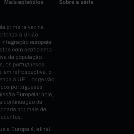
Mais episódios
Sobre a série
la primeira vez na
ertença à União
 integração europeia
istas com cepticismo
tiva da população.
s, os portugueses
, em retrospectiva, o
rtença à UE. Longe vão
 dos portugueses
missão Europeia: hoje,
 a continuação da
ionada por mais de
recentes.
ue a Europa é, afinal,