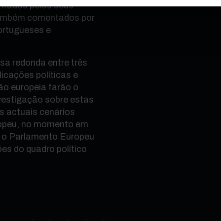
ntados pelos seus
também comentados por
ortugueses e
sa redonda entre três
icações políticas e
ão europeia farão o
vestigação sobre estas
s actuais cenários
uropeu, no momento em
a o Parlamento Europeu
es do quadro político