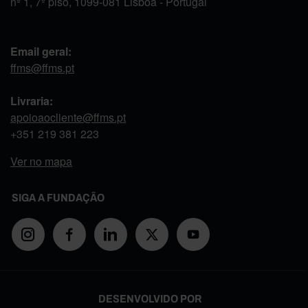
nº 1, 7º piso, 1099-081 Lisboa - Portugal
Email geral:
ffms@ffms.pt
Livraria:
apoioaocliente@ffms.pt
+351
219 381 223
Ver no mapa
SIGA A FUNDAÇÃO
DESENVOLVIDO POR