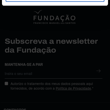
Subscreva a newsletter
da Fundação
MANTENHA-SE A PAR
Autorizo o tratamento dos meus dados pessoais aqui
fornecidos, de acordo com a
Política de Privacidade
.*