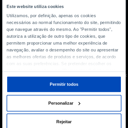
Este website utiliza cookies
Utilizamos, por definição, apenas os cookies
necessários ao normal funcionamento do site, permitindo
que navegue através do mesmo. Ao "Permitir todos",
autoriza a utilização de outro tipo de cookies, que
permitem proporcionar uma melhor experiência de
navegação, avaliar o desempenho do site ou apresentar
as melhores ofertas de produtos e serviços, de acordo
com as suas preferências. Se pretender escolher os
PODCAST
tipos de cookies, clique em "Personalizar". Saiba mais
Os jovens estão mais violentos?
So
sobre cookies através da gestão de preferências ou da
nossa
Política de Cookies
.
Permitir todos
Personalizar
Rejeitar