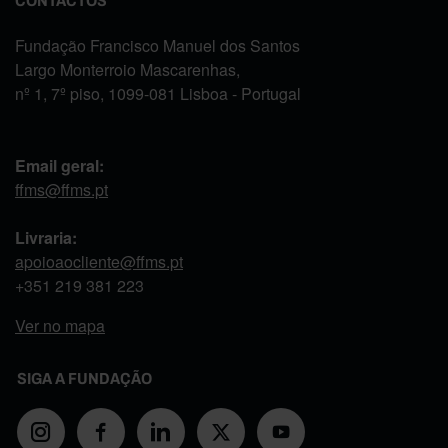
CONTACTOS
Fundação Francisco Manuel dos Santos
Largo Monterroio Mascarenhas,
nº 1, 7º piso, 1099-081 Lisboa - Portugal
Email geral:
ffms@ffms.pt
Livraria:
apoioaocliente@ffms.pt
+351
219 381 223
Ver no mapa
SIGA A FUNDAÇÃO