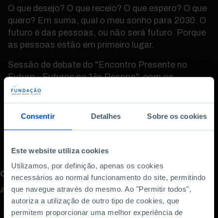
O que desejo? O que receio? O que espero? O que
quero? Em suma, qual o meu sonho para 2030. O
futuro é das pessoas, ou não será futuro. Porque
as pessoas estão em primeiro lugar.
Sessão de debate do "Encontro Presente no
Futuro - Futuros na 1ªa Pessoa", com os
oradores D. Manuel Clemente, Natasha
Marjanovic, Laurinda Alves, José Pedro Cobra e
Carlos Melo Ribeiro e moderação de José Soares
Consentir
Detalhes
Sobre os cookies
dos Santos.
Este website utiliza cookies
Utilizamos, por definição, apenas os cookies
Como avalia este conteúdo?
necessários ao normal funcionamento do site, permitindo
que navegue através do mesmo. Ao "Permitir todos",
A sua opinião é importante.
autoriza a utilização de outro tipo de cookies, que
permitem proporcionar uma melhor experiência de