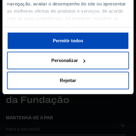
navegação, avaliar o desempenho do site ou apresentar
as melhores ofertas de produtos e serviços, de acordo
com as suas preferências. Se pretender escolher os
tipos de cookies, clique em "Personalizar". Saiba mais
sobre cookies através da gestão de preferências ou da
nossa
Política de Cookies
.
Permitir todos
Personalizar
Rejeitar
Subscreva a newsletter
da Fundação
MANTENHA-SE A PAR