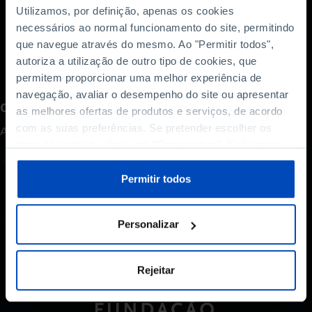
conversa que juntou com Bruno Cardoso Reis,
Utilizamos, por definição, apenas os cookies
Isabel Grilo e Constanze Stelzenmüller, moderada
necessários ao normal funcionamento do site, permitindo
pelo colunista Ricardo Costa.
que navegue através do mesmo. Ao "Permitir todos",
autoriza a utilização de outro tipo de cookies, que
permitem proporcionar uma melhor experiência de
navegação, avaliar o desempenho do site ou apresentar
Como avalia este conteúdo?
as melhores ofertas de produtos e serviços, de acordo
com as suas preferências. Se pretender escolher os
A sua opinião é importante.
tipos de cookies, clique em "Personalizar". Saiba mais
sobre cookies através da gestão de preferências ou da
nossa
Política de Cookies
.
Permitir todos
Personalizar
Rejeitar