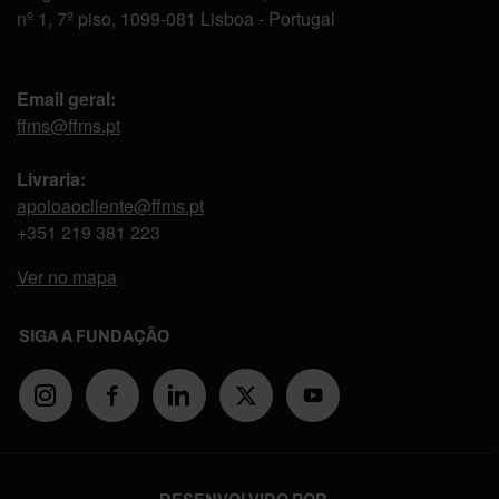
nº 1, 7º piso, 1099-081 Lisboa - Portugal
Email geral:
ffms@ffms.pt
Livraria:
apoioaocliente@ffms.pt
+351
219 381 223
Ver no mapa
SIGA A FUNDAÇÃO