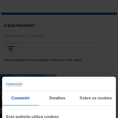
O QUE PROCURA?
Para pesquisar uma expressão coloque-a entre aspas
DEBATE
Europa: Como
alcançar a transição
Consentir
Detalhes
Sobre os cookies
em tempos de
incerteza?
Este website utiliza cookies
29/04/2026