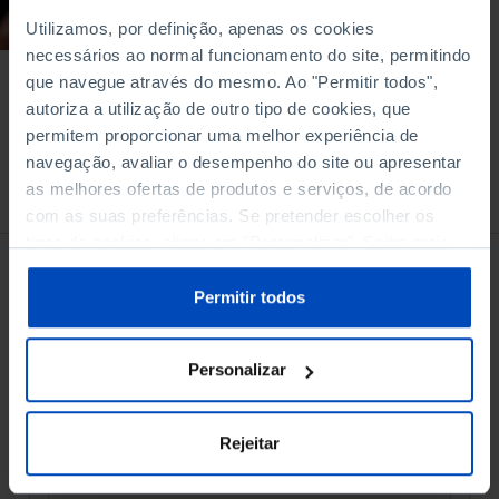
Utilizamos, por definição, apenas os cookies
45 MIN
necessários ao normal funcionamento do site, permitindo
que navegue através do mesmo. Ao "Permitir todos",
autoriza a utilização de outro tipo de cookies, que
permitem proporcionar uma melhor experiência de
navegação, avaliar o desempenho do site ou apresentar
as melhores ofertas de produtos e serviços, de acordo
À venda na Livraria
com as suas preferências. Se pretender escolher os
tipos de cookies, clique em "Personalizar". Saiba mais
sobre cookies através da gestão de preferências ou da
nossa
Política de Cookies
.
Permitir todos
Personalizar
Rejeitar