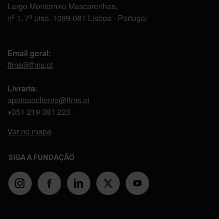
Largo Monterroio Mascarenhas,
nº 1, 7º piso, 1099-081 Lisboa - Portugal
Email geral:
ffms@ffms.pt
Livraria:
apoioaocliente@ffms.pt
+351
219 381 223
Ver no mapa
SIGA A FUNDAÇÃO