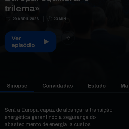
trilema»
29 ABRIL 2026
23 MIN
Ver
episódio
Sinopse
Convidadas
Estudo
Mai
Será a Europa capaz de alcançar a transição
energética garantindo a segurança do
abastecimento de energia, a custos