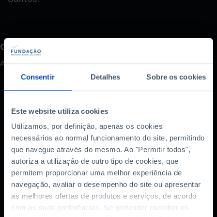
Como avalia este conteúdo?
A sua opinião é importante.
Consentir
Detalhes
Sobre os cookies
Este website utiliza cookies
Utilizamos, por definição, apenas os cookies
necessários ao normal funcionamento do site, permitindo
que navegue através do mesmo. Ao "Permitir todos",
autoriza a utilização de outro tipo de cookies, que
Também lhe pode interessar
permitem proporcionar uma melhor experiência de
navegação, avaliar o desempenho do site ou apresentar
as melhores ofertas de produtos e serviços, de acordo
com as suas preferências. Se pretender escolher os