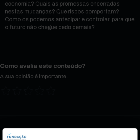
economia? Quais as promessas encerradas
nestas mudanças? Que riscos comportam?
Como os podemos antecipar e controlar, para que
o futuro não chegue cedo demais?
Como avalia este conteúdo?
A sua opinião é importante.