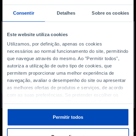
Também lhe pode
interessar
Consentir
Detalhes
Sobre os cookies
Este website utiliza cookies
Utilizamos, por definição, apenas os cookies
necessários ao normal funcionamento do site, permitindo
que navegue através do mesmo. Ao "Permitir todos",
autoriza a utilização de outro tipo de cookies, que
permitem proporcionar uma melhor experiência de
navegação, avaliar o desempenho do site ou apresentar
as melhores ofertas de produtos e serviços, de acordo
com as suas preferências. Se pretender escolher os
tipos de cookies, clique em "Personalizar". Saiba mais
sobre cookies através da gestão de preferências ou da
nossa
Política de Cookies
.
Permitir todos
PODCAST
Entre riscos e pressão:
Do