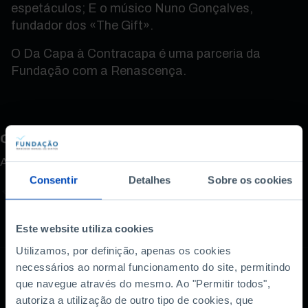
espetáculos; E o músico Nuno Gonçalves,
fundador dos «The Gift».
O Da Capa à Contracapa é uma parceria da
Fundação com a Renascença.
Como avalia este conteúdo?
A sua opinião é importante.
Consentir
Detalhes
Sobre os cookies
Este website utiliza cookies
Utilizamos, por definição, apenas os cookies
necessários ao normal funcionamento do site, permitindo
que navegue através do mesmo. Ao "Permitir todos",
autoriza a utilização de outro tipo de cookies, que
Também lhe pode