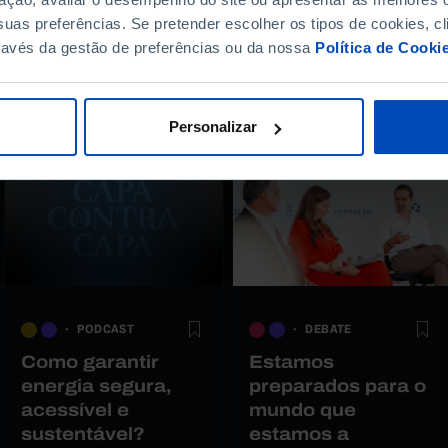
uas preferências. Se pretender escolher os tipos de cookies, cl
ravés da gestão de preferências ou da nossa
Política de Cooki
r
Personalizar
PODCAST
DEBATE
Como garantir
Estamos
energia segura,
preparados para o
acessível e
mundo que
sustentável?
estamos a