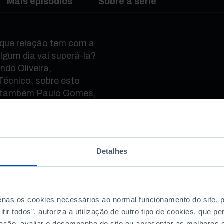
Mais episódios
Sobre a série
 e que relação tem com a
lgum dia vai superá-la?
ndo Oliveira,
 Técnico, sobre este
e também Paulo Gomes,
oftware.
Detalhes
?
penas os cookies necessários ao normal funcionamento do site,
ir todos", autoriza a utilização de outro tipo de cookies, que 
ação, avaliar o desempenho do site ou apresentar as melhores o