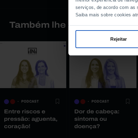
serviços, de acordo com as s
Saiba mais sobre cookies at
Também lhe pode interessa
Rejeitar
PODCAST
PODCAST
Entre riscos e
Dor de cabeça:
pressão: aguenta,
sintoma ou
coração!
doença?