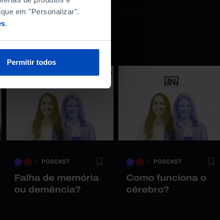
ique em "Personalizar".
es
.
Permitir todos
PODCAST
PODCAST
Falha de memória
Como funciona o
ou demência?
cérebro?