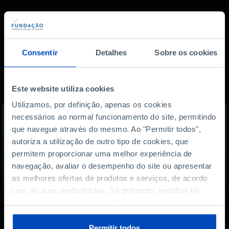
Consentir
Detalhes
Sobre os cookies
Também lhe pode
interessar
Este website utiliza cookies
Utilizamos, por definição, apenas os cookies
necessários ao normal funcionamento do site, permitindo
que navegue através do mesmo. Ao "Permitir todos",
autoriza a utilização de outro tipo de cookies, que
permitem proporcionar uma melhor experiência de
navegação, avaliar o desempenho do site ou apresentar
as melhores ofertas de produtos e serviços, de acordo
com as suas preferências. Se pretender escolher os
tipos de cookies, clique em "Personalizar". Saiba mais
sobre cookies através da gestão de preferências ou da
nossa
Política de Cookies
.
Permitir todos