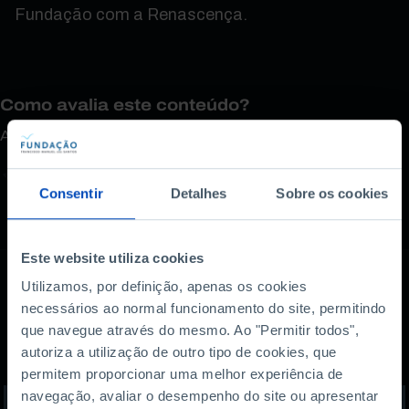
Fundação com a Renascença.
Como avalia este conteúdo?
A sua opinião é importante.
Consentir
Detalhes
Sobre os cookies
Este website utiliza cookies
Utilizamos, por definição, apenas os cookies
necessários ao normal funcionamento do site, permitindo
Também lhe pode
que navegue através do mesmo. Ao "Permitir todos",
interessar
autoriza a utilização de outro tipo de cookies, que
permitem proporcionar uma melhor experiência de
navegação, avaliar o desempenho do site ou apresentar