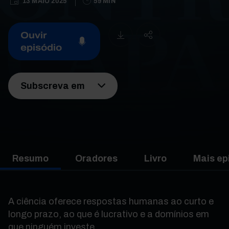
13 MAIO 2025
59 MIN
Ouvir
episódio
Subscreva em
Resumo
Oradores
Livro
Mais ep
A ciência oferece respostas humanas ao curto e
longo prazo, ao que é lucrativo e a domínios em
que ninguém investe.