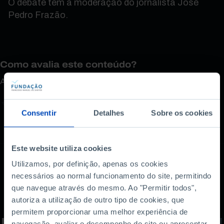
O debate tem a moderação do jornalista José
Pedro Frazão.
Como avalia este conteúdo?
A sua opinião é importante.
Consentir
Detalhes
Sobre os cookies
Este website utiliza cookies
Utilizamos, por definição, apenas os cookies
necessários ao normal funcionamento do site, permitindo
Também lhe pode
que navegue através do mesmo. Ao "Permitir todos",
interessar
autoriza a utilização de outro tipo de cookies, que
permitem proporcionar uma melhor experiência de
navegação, avaliar o desempenho do site ou apresentar