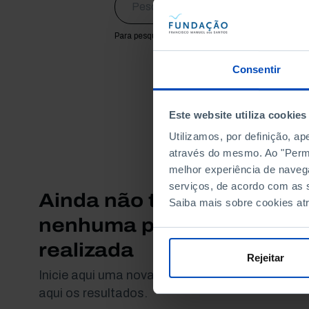
Para pesquisar uma expressão coloque-a entre as
Consentir
Este website utiliza cookies
Utilizamos, por definição, a
através do mesmo. Ao "Permit
melhor experiência de naveg
serviços, de acordo com as s
Ainda não tem
Saiba mais sobre cookies at
nenhuma pesquisa
realizada
Rejeitar
Inicie aqui uma nova pesquisa para ver
aqui os resultados.