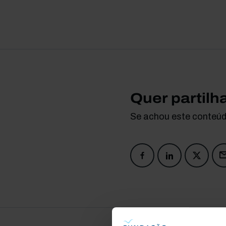
Quer partilh
Se achou este conteúdo