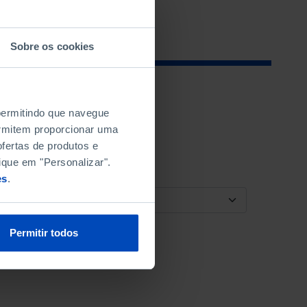
Sobre os cookies
 permitindo que navegue
permitem proporcionar uma
fertas de produtos e
ique em "Personalizar".
es
.
ORDENAR POR
Permitir todos