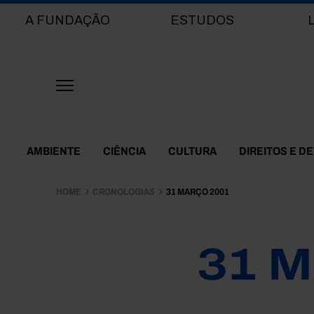
Main navigation
A FUNDAÇÃO
ESTUDOS
Themes Menu
AMBIENTE
CIÊNCIA
CULTURA
DIREITOS E D
HOME
CRONOLOGIAS
31 MARÇO 2001
31 M