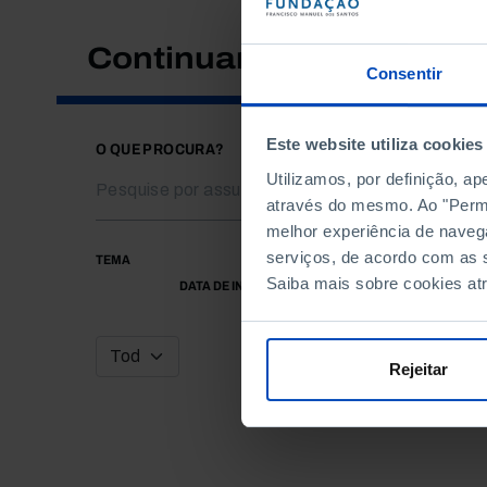
Continuar a pesquisar
Consentir
Este website utiliza cookies
O QUE PROCURA?
Utilizamos, por definição, a
através do mesmo. Ao "Permit
melhor experiência de naveg
serviços, de acordo com as s
TEMA
Saiba mais sobre cookies at
DATA DE INÍCIO
Rejeitar