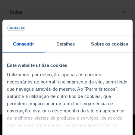
DATA DE INÍCIO
DATA DE FIM
Consentir
Detalhes
Sobre os cookies
ORDENAR POR
Este website utiliza cookies
Utilizamos, por definição, apenas os cookies
necessários ao normal funcionamento do site, permitindo
que navegue através do mesmo. Ao "Permitir todos",
autoriza a utilização de outro tipo de cookies, que
permitem proporcionar uma melhor experiência de
navegação, avaliar o desempenho do site ou apresentar
as melhores ofertas de produtos e serviços, de acordo
com as suas preferências. Se pretender escolher os
tipos de cookies, clique em "Personalizar". Saiba mais