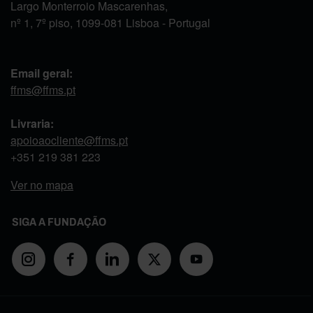
Largo Monterroio Mascarenhas,
nº 1, 7º piso, 1099-081 Lisboa - Portugal
Email geral:
ffms@ffms.pt
Livraria:
apoioaocliente@ffms.pt
+351
219 381 223
Ver no mapa
SIGA A FUNDAÇÃO