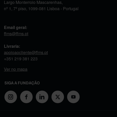
Largo Monterroio Mascarenhas,
nº 1, 7º piso, 1099-081 Lisboa - Portugal
Email geral:
ffms@ffms.pt
Livraria:
apoioaocliente@ffms.pt
+351
219 381 223
Ver no mapa
SIGA A FUNDAÇÃO