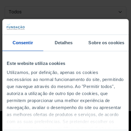
DATA DE INÍCIO
DATA DE FIM
Consentir
Detalhes
Sobre os cookies
ORDENAR POR
Este website utiliza cookies
Utilizamos, por definição, apenas os cookies
necessários ao normal funcionamento do site, permitindo
que navegue através do mesmo. Ao "Permitir todos",
autoriza a utilização de outro tipo de cookies, que
permitem proporcionar uma melhor experiência de
navegação, avaliar o desempenho do site ou apresentar
as melhores ofertas de produtos e serviços, de acordo
com as suas preferências. Se pretender escolher os
tipos de cookies, clique em "Personalizar". Saiba mais