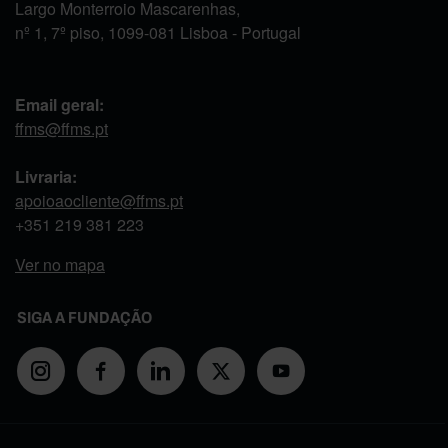
Largo Monterroio Mascarenhas,
nº 1, 7º piso, 1099-081 Lisboa - Portugal
Email geral:
ffms@ffms.pt
Livraria:
apoioaocliente@ffms.pt
+351
219 381 223
Ver no mapa
SIGA A FUNDAÇÃO