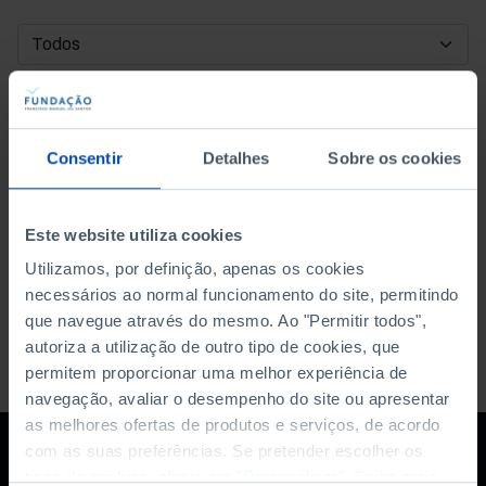
DATA DE INÍCIO
DATA DE FIM
Consentir
Detalhes
Sobre os cookies
ORDENAR POR
Este website utiliza cookies
Utilizamos, por definição, apenas os cookies
necessários ao normal funcionamento do site, permitindo
que navegue através do mesmo. Ao "Permitir todos",
autoriza a utilização de outro tipo de cookies, que
permitem proporcionar uma melhor experiência de
navegação, avaliar o desempenho do site ou apresentar
as melhores ofertas de produtos e serviços, de acordo
com as suas preferências. Se pretender escolher os
tipos de cookies, clique em "Personalizar". Saiba mais