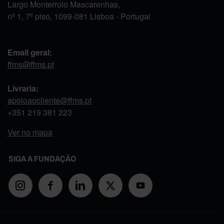
Largo Monterroio Mascarenhas,
nº 1, 7º piso, 1099-081 Lisboa - Portugal
Email geral:
ffms@ffms.pt
Livraria:
apoioaocliente@ffms.pt
+351
219 381 223
Ver no mapa
SIGA A FUNDAÇÃO