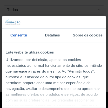
DATA DE INÍCIO
DATA DE FIM
Consentir
Detalhes
Sobre os cookies
ORDENAR POR
Este website utiliza cookies
Utilizamos, por definição, apenas os cookies
necessários ao normal funcionamento do site, permitindo
que navegue através do mesmo. Ao "Permitir todos",
autoriza a utilização de outro tipo de cookies, que
permitem proporcionar uma melhor experiência de
navegação, avaliar o desempenho do site ou apresentar
as melhores ofertas de produtos e serviços, de acordo
com as suas preferências. Se pretender escolher os
tipos de cookies, clique em "Personalizar". Saiba mais