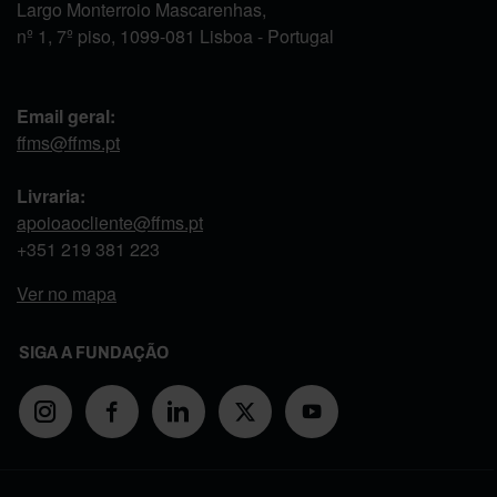
Largo Monterroio Mascarenhas,
nº 1, 7º piso, 1099-081 Lisboa - Portugal
Email geral:
ffms@ffms.pt
Livraria:
apoioaocliente@ffms.pt
+351
219 381 223
Ver no mapa
SIGA A FUNDAÇÃO