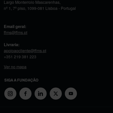
Largo Monterroio Mascarenhas,
nº 1, 7º piso, 1099-081 Lisboa - Portugal
Email geral:
ffms@ffms.pt
Livraria:
apoioaocliente@ffms.pt
+351
219 381 223
Ver no mapa
SIGA A FUNDAÇÃO