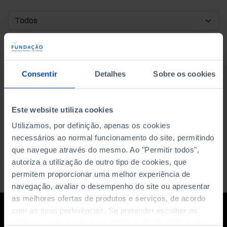
DATA DE INÍCIO
DATA DE FIM
Consentir
Detalhes
Sobre os cookies
ORDENAR POR
Este website utiliza cookies
Utilizamos, por definição, apenas os cookies
necessários ao normal funcionamento do site, permitindo
que navegue através do mesmo. Ao "Permitir todos",
autoriza a utilização de outro tipo de cookies, que
permitem proporcionar uma melhor experiência de
navegação, avaliar o desempenho do site ou apresentar
as melhores ofertas de produtos e serviços, de acordo
com as suas preferências. Se pretender escolher os
tipos de cookies, clique em "Personalizar". Saiba mais