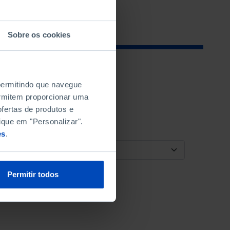
Sobre os cookies
 permitindo que navegue
permitem proporcionar uma
fertas de produtos e
ique em "Personalizar".
es
.
ORDENAR POR
Permitir todos