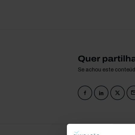
Quer partilh
Se achou este conteúdo