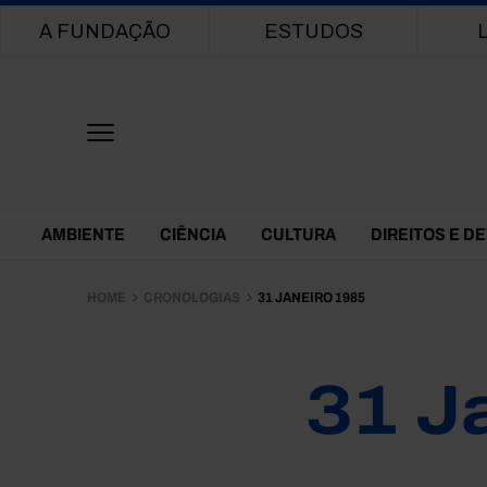
Main navigation
A FUNDAÇÃO
ESTUDOS
Themes Menu
AMBIENTE
CIÊNCIA
CULTURA
DIREITOS E D
HOME
CRONOLOGIAS
31 JANEIRO 1985
31 J