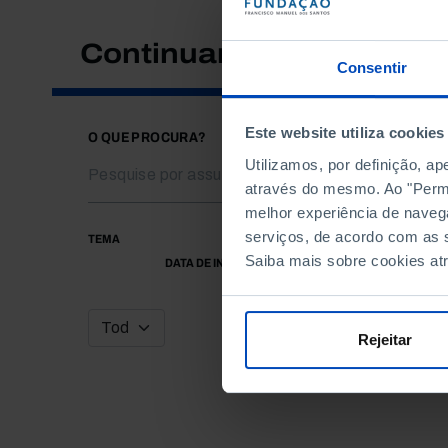
Continuar a pesquisar
Consentir
Este website utiliza cookies
O QUE PROCURA?
Utilizamos, por definição, a
através do mesmo. Ao "Permit
melhor experiência de naveg
serviços, de acordo com as s
TEMA
Saiba mais sobre cookies at
DATA DE INÍCIO
Rejeitar