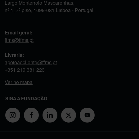
Largo Monterroio Mascarenhas,
nº 1, 7º piso, 1099-081 Lisboa - Portugal
Email geral:
ffms@ffms.pt
Livraria:
apoioaocliente@ffms.pt
+351
219 381 223
Ver no mapa
SIGA A FUNDAÇÃO