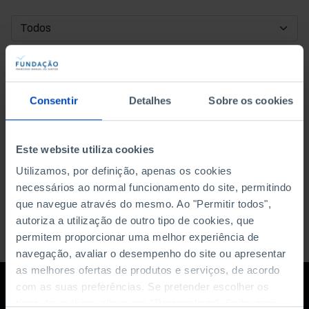
DATA DE INÍCIO
DATA DE FIM
Consentir
Detalhes
Sobre os cookies
ORDENAR POR
Este website utiliza cookies
Utilizamos, por definição, apenas os cookies
necessários ao normal funcionamento do site, permitindo
que navegue através do mesmo. Ao "Permitir todos",
autoriza a utilização de outro tipo de cookies, que
permitem proporcionar uma melhor experiência de
navegação, avaliar o desempenho do site ou apresentar
as melhores ofertas de produtos e serviços, de acordo
com as suas preferências. Se pretender escolher os
tipos de cookies, clique em "Personalizar". Saiba mais