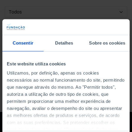
DATA DE INÍCIO
DATA DE FIM
Consentir
Detalhes
Sobre os cookies
ORDENAR POR
Este website utiliza cookies
Utilizamos, por definição, apenas os cookies
necessários ao normal funcionamento do site, permitindo
que navegue através do mesmo. Ao "Permitir todos",
autoriza a utilização de outro tipo de cookies, que
permitem proporcionar uma melhor experiência de
navegação, avaliar o desempenho do site ou apresentar
as melhores ofertas de produtos e serviços, de acordo
com as suas preferências. Se pretender escolher os
tipos de cookies, clique em "Personalizar". Saiba mais