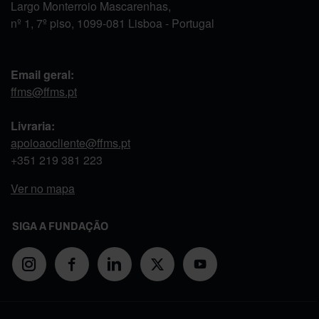
Largo Monterroio Mascarenhas,
nº 1, 7º piso, 1099-081 Lisboa - Portugal
Email geral:
ffms@ffms.pt
Livraria:
apoioaocliente@ffms.pt
+351
219 381 223
Ver no mapa
SIGA A FUNDAÇÃO