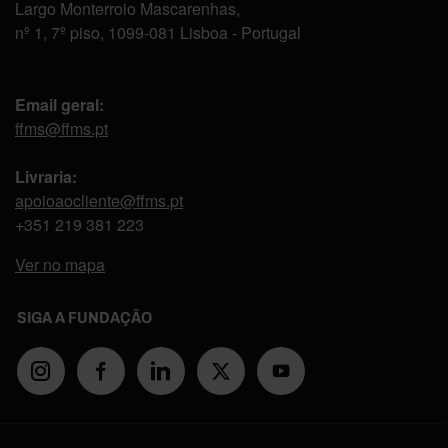
Largo Monterroio Mascarenhas,
nº 1, 7º piso, 1099-081 Lisboa - Portugal
Email geral:
ffms@ffms.pt
Livraria:
apoioaocliente@ffms.pt
+351
219 381 223
Ver no mapa
SIGA A FUNDAÇÃO