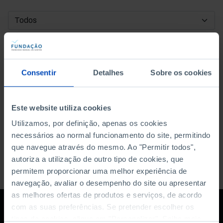
DATA DE INÍCIO
DATA DE FIM
Consentir
Detalhes
Sobre os cookies
ORDENAR POR
Este website utiliza cookies
Utilizamos, por definição, apenas os cookies
necessários ao normal funcionamento do site, permitindo
que navegue através do mesmo. Ao "Permitir todos",
autoriza a utilização de outro tipo de cookies, que
permitem proporcionar uma melhor experiência de
navegação, avaliar o desempenho do site ou apresentar
as melhores ofertas de produtos e serviços, de acordo
com as suas preferências. Se pretender escolher os
tipos de cookies, clique em "Personalizar". Saiba mais