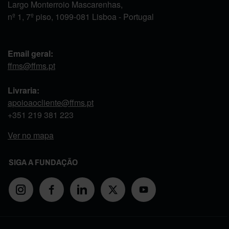
Largo Monterroio Mascarenhas,
nº 1, 7º piso, 1099-081 Lisboa - Portugal
Email geral:
ffms@ffms.pt
Livraria:
apoioaocliente@ffms.pt
+351
219 381 223
Ver no mapa
SIGA A FUNDAÇÃO