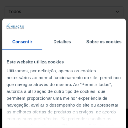
DATA DE INÍCIO
DATA DE FIM
Consentir
Detalhes
Sobre os cookies
ORDENAR POR
Este website utiliza cookies
Utilizamos, por definição, apenas os cookies
necessários ao normal funcionamento do site, permitindo
que navegue através do mesmo. Ao "Permitir todos",
autoriza a utilização de outro tipo de cookies, que
permitem proporcionar uma melhor experiência de
navegação, avaliar o desempenho do site ou apresentar
as melhores ofertas de produtos e serviços, de acordo
com as suas preferências. Se pretender escolher os
tipos de cookies, clique em "Personalizar". Saiba mais