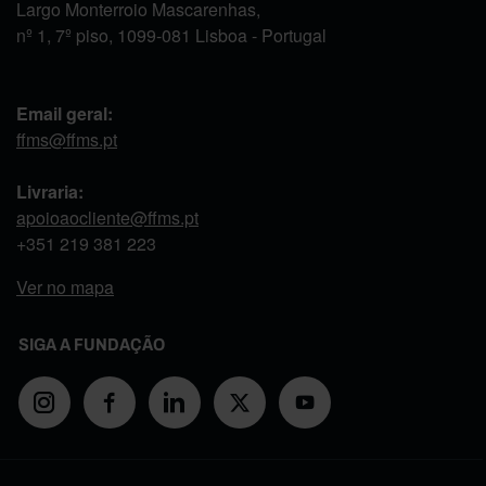
Largo Monterroio Mascarenhas,
nº 1, 7º piso, 1099-081 Lisboa - Portugal
Email geral:
ffms@ffms.pt
Livraria:
apoioaocliente@ffms.pt
+351
219 381 223
Ver no mapa
SIGA A FUNDAÇÃO