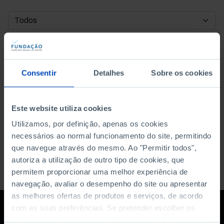
DATA DE INÍCIO
DATA DE FIM
Consentir
Detalhes
Sobre os cookies
ORDENAR POR
Este website utiliza cookies
Utilizamos, por definição, apenas os cookies
necessários ao normal funcionamento do site, permitindo
que navegue através do mesmo. Ao "Permitir todos",
autoriza a utilização de outro tipo de cookies, que
permitem proporcionar uma melhor experiência de
navegação, avaliar o desempenho do site ou apresentar
as melhores ofertas de produtos e serviços, de acordo
com as suas preferências. Se pretender escolher os
tipos de cookies, clique em "Personalizar". Saiba mais