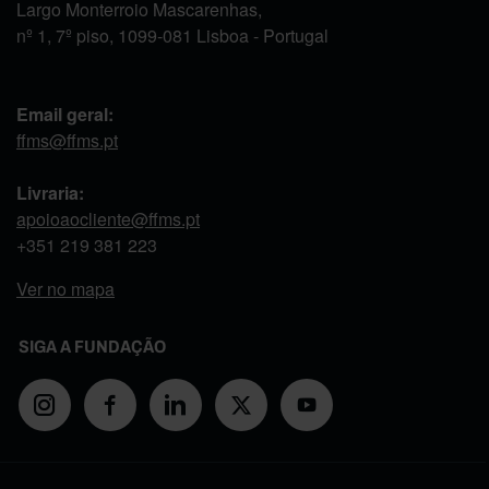
Largo Monterroio Mascarenhas,
nº 1, 7º piso, 1099-081 Lisboa - Portugal
Email geral:
ffms@ffms.pt
Livraria:
apoioaocliente@ffms.pt
+351
219 381 223
Ver no mapa
SIGA A FUNDAÇÃO