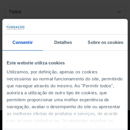
DATA DE INÍCIO
DATA DE FIM
Consentir
Detalhes
Sobre os cookies
ORDENAR POR
Este website utiliza cookies
Utilizamos, por definição, apenas os cookies
necessários ao normal funcionamento do site, permitindo
que navegue através do mesmo. Ao "Permitir todos",
autoriza a utilização de outro tipo de cookies, que
permitem proporcionar uma melhor experiência de
navegação, avaliar o desempenho do site ou apresentar
as melhores ofertas de produtos e serviços, de acordo
com as suas preferências. Se pretender escolher os
tipos de cookies, clique em "Personalizar". Saiba mais