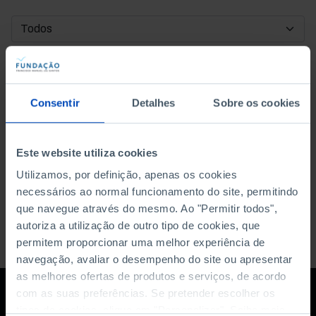
DATA DE INÍCIO
DATA DE FIM
Consentir
Detalhes
Sobre os cookies
ORDENAR POR
Este website utiliza cookies
Utilizamos, por definição, apenas os cookies
necessários ao normal funcionamento do site, permitindo
que navegue através do mesmo. Ao "Permitir todos",
autoriza a utilização de outro tipo de cookies, que
permitem proporcionar uma melhor experiência de
navegação, avaliar o desempenho do site ou apresentar
as melhores ofertas de produtos e serviços, de acordo
com as suas preferências. Se pretender escolher os
tipos de cookies, clique em "Personalizar". Saiba mais