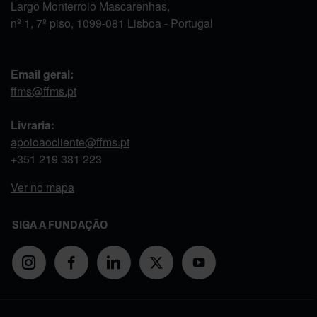
Largo Monterroio Mascarenhas,
nº 1, 7º piso, 1099-081 Lisboa - Portugal
Email geral:
ffms@ffms.pt
Livraria:
apoioaocliente@ffms.pt
+351
219 381 223
Ver no mapa
SIGA A FUNDAÇÃO