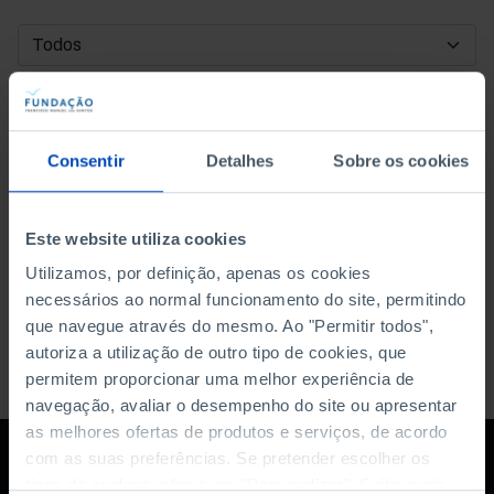
DATA DE INÍCIO
DATA DE FIM
Consentir
Detalhes
Sobre os cookies
ORDENAR POR
Este website utiliza cookies
Utilizamos, por definição, apenas os cookies
necessários ao normal funcionamento do site, permitindo
que navegue através do mesmo. Ao "Permitir todos",
autoriza a utilização de outro tipo de cookies, que
permitem proporcionar uma melhor experiência de
navegação, avaliar o desempenho do site ou apresentar
as melhores ofertas de produtos e serviços, de acordo
com as suas preferências. Se pretender escolher os
tipos de cookies, clique em "Personalizar". Saiba mais