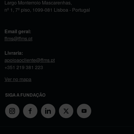
Largo Monterroio Mascarenhas,
nº 1, 7º piso, 1099-081 Lisboa - Portugal
Email geral:
ffms@ffms.pt
Livraria:
apoioaocliente@ffms.pt
+351
219 381 223
Ver no mapa
SIGA A FUNDAÇÃO