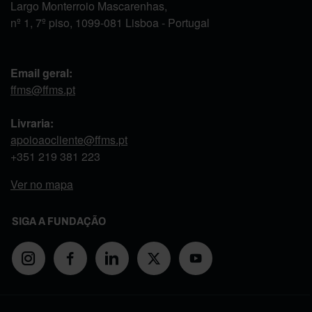
Largo Monterroio Mascarenhas,
nº 1, 7º piso, 1099-081 Lisboa - Portugal
Email geral:
ffms@ffms.pt
Livraria:
apoioaocliente@ffms.pt
+351
219 381 223
Ver no mapa
SIGA A FUNDAÇÃO