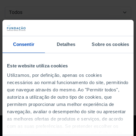
DATA DE INÍCIO
DATA DE FIM
Consentir
Detalhes
Sobre os cookies
ORDENAR POR
Este website utiliza cookies
Utilizamos, por definição, apenas os cookies
necessários ao normal funcionamento do site, permitindo
que navegue através do mesmo. Ao "Permitir todos",
autoriza a utilização de outro tipo de cookies, que
permitem proporcionar uma melhor experiência de
navegação, avaliar o desempenho do site ou apresentar
as melhores ofertas de produtos e serviços, de acordo
com as suas preferências. Se pretender escolher os
tipos de cookies, clique em "Personalizar". Saiba mais