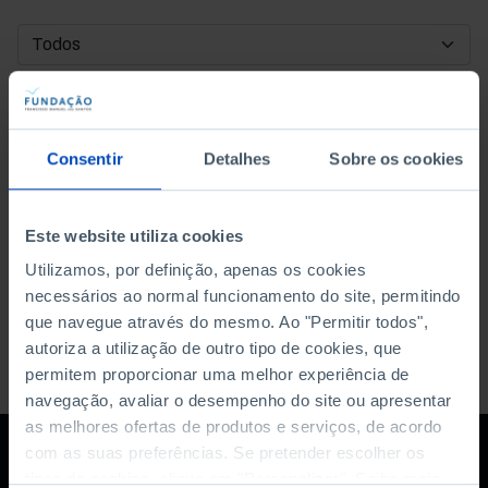
DATA DE INÍCIO
DATA DE FIM
Consentir
Detalhes
Sobre os cookies
ORDENAR POR
Este website utiliza cookies
Utilizamos, por definição, apenas os cookies
necessários ao normal funcionamento do site, permitindo
que navegue através do mesmo. Ao "Permitir todos",
autoriza a utilização de outro tipo de cookies, que
permitem proporcionar uma melhor experiência de
navegação, avaliar o desempenho do site ou apresentar
as melhores ofertas de produtos e serviços, de acordo
com as suas preferências. Se pretender escolher os
tipos de cookies, clique em "Personalizar". Saiba mais