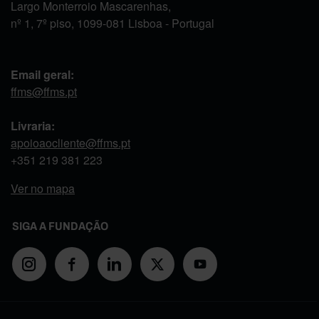
Largo Monterroio Mascarenhas,
nº 1, 7º piso, 1099-081 Lisboa - Portugal
Email geral:
ffms@ffms.pt
Livraria:
apoioaocliente@ffms.pt
+351
219 381 223
Ver no mapa
SIGA A FUNDAÇÃO