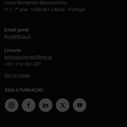
Largo Monterroio Mascarenhas,
nº 1, 7º piso, 1099-081 Lisboa - Portugal
Email geral:
ffms@ffms.pt
Livraria:
apoioaocliente@ffms.pt
+351
219 381 223
Ver no mapa
SIGA A FUNDAÇÃO