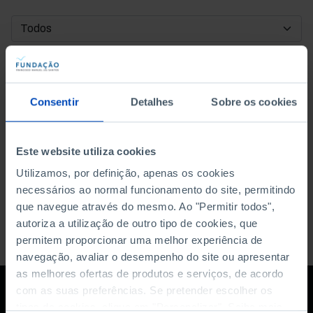
DATA DE INÍCIO
DATA DE FIM
Consentir
Detalhes
Sobre os cookies
ORDENAR POR
Este website utiliza cookies
Utilizamos, por definição, apenas os cookies
necessários ao normal funcionamento do site, permitindo
que navegue através do mesmo. Ao "Permitir todos",
autoriza a utilização de outro tipo de cookies, que
permitem proporcionar uma melhor experiência de
navegação, avaliar o desempenho do site ou apresentar
as melhores ofertas de produtos e serviços, de acordo
com as suas preferências. Se pretender escolher os
tipos de cookies, clique em "Personalizar". Saiba mais