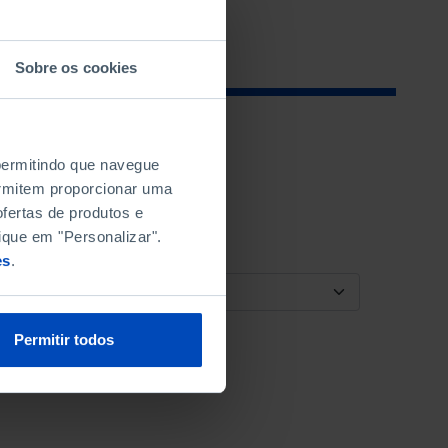
Sobre os cookies
 permitindo que navegue
permitem proporcionar uma
fertas de produtos e
ique em "Personalizar".
es
.
ORDENAR POR
Permitir todos