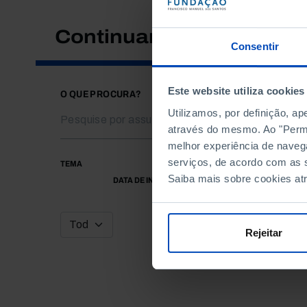
Continuar a pesquisar
Consentir
Este website utiliza cookies
O QUE PROCURA?
Utilizamos, por definição, a
através do mesmo. Ao "Permit
melhor experiência de naveg
serviços, de acordo com as s
TEMA
Saiba mais sobre cookies at
DATA DE INÍCIO
Rejeitar