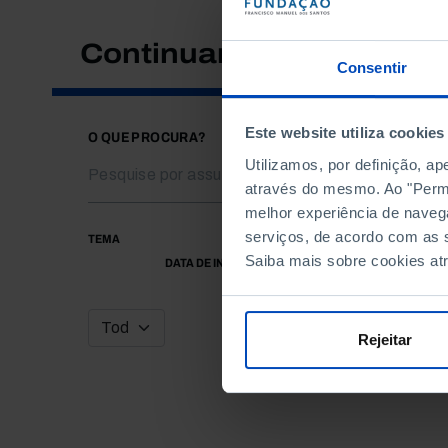
Continuar a pesquisar
Consentir
Este website utiliza cookies
O QUE PROCURA?
Utilizamos, por definição, a
através do mesmo. Ao "Permit
melhor experiência de naveg
serviços, de acordo com as s
TEMA
Saiba mais sobre cookies at
DATA DE INÍCIO
Rejeitar