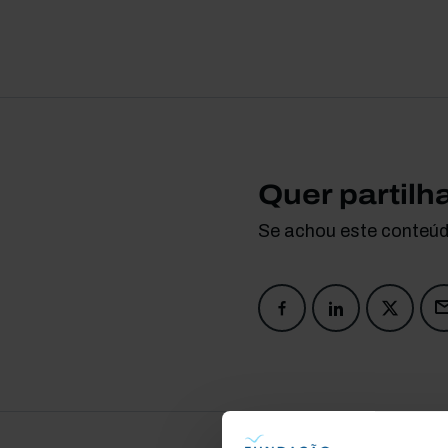
Quer partilh
Se achou este conteúdo