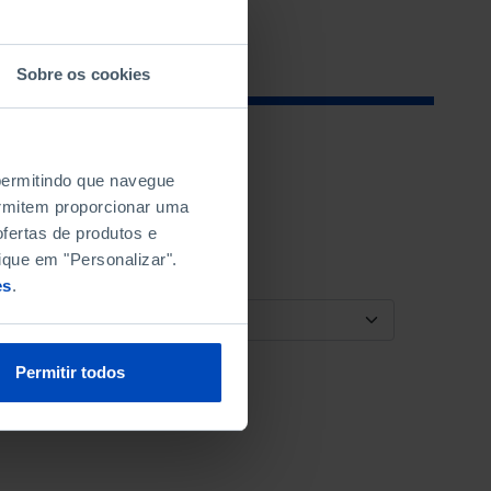
Sobre os cookies
 permitindo que navegue
permitem proporcionar uma
fertas de produtos e
ique em "Personalizar".
es
.
ORDENAR POR
Permitir todos