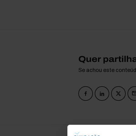
Quer partilh
Se achou este conteúdo