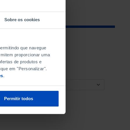
Sobre os cookies
 permitindo que navegue
permitem proporcionar uma
fertas de produtos e
ique em "Personalizar".
es
.
ORDENAR POR
Permitir todos