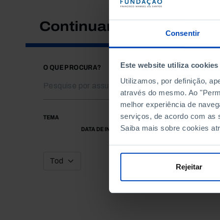
Continuar a pesquisar
Consentir
Este website utiliza cookies
O QUE PROCURA?
Utilizamos, por definição, a
através do mesmo. Ao "Permit
melhor experiência de naveg
serviços, de acordo com as s
TEMA
Saiba mais sobre cookies at
DATA DE INÍCIO
Rejeitar