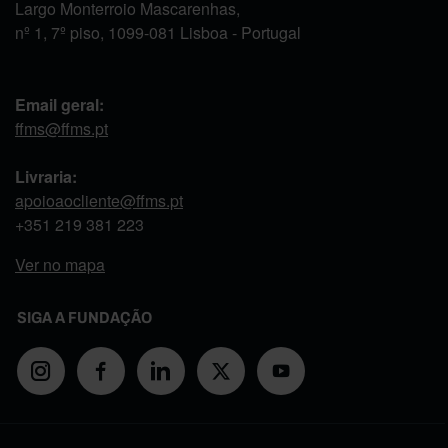
Largo Monterroio Mascarenhas,
nº 1, 7º piso, 1099-081 Lisboa - Portugal
Email geral:
ffms@ffms.pt
Livraria:
apoioaocliente@ffms.pt
+351
219 381 223
Ver no mapa
SIGA A FUNDAÇÃO