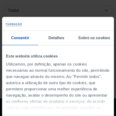
DATA DE INÍCIO
DATA DE FIM
Consentir
Detalhes
Sobre os cookies
ORDENAR POR
Este website utiliza cookies
Utilizamos, por definição, apenas os cookies
necessários ao normal funcionamento do site, permitindo
que navegue através do mesmo. Ao "Permitir todos",
autoriza a utilização de outro tipo de cookies, que
permitem proporcionar uma melhor experiência de
navegação, avaliar o desempenho do site ou apresentar
as melhores ofertas de produtos e serviços, de acordo
com as suas preferências. Se pretender escolher os
tipos de cookies, clique em "Personalizar". Saiba mais