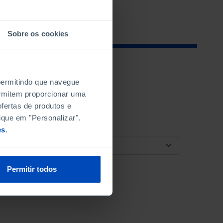
Sobre os cookies
 permitindo que navegue
permitem proporcionar uma
fertas de produtos e
ique em "Personalizar".
es
.
ORDENAR POR
Permitir todos