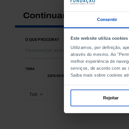
Continuar a pesquisar
Consentir
Este website utiliza cookies
O QUE PROCURA?
Utilizamos, por definição, a
através do mesmo. Ao "Permit
melhor experiência de naveg
serviços, de acordo com as s
TEMA
Saiba mais sobre cookies at
DATA DE INÍCIO
Rejeitar