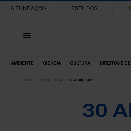
Main navigation
A FUNDAÇÃO
ESTUDOS
Themes Menu
AMBIENTE
CIÊNCIA
CULTURA
DIREITOS E D
HOME
CRONOLOGIAS
30 ABRIL 1997
30 A