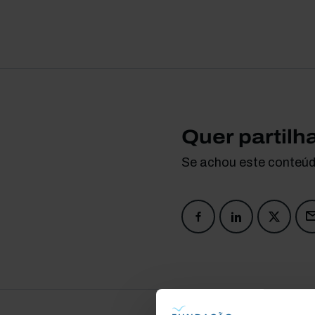
Quer partilh
Se achou este conteúdo