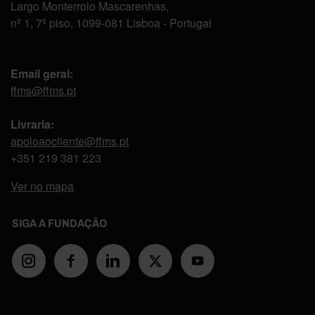
Largo Monterroio Mascarenhas,
nº 1, 7º piso, 1099-081 Lisboa - Portugal
Email geral:
ffms@ffms.pt
Livraria:
apoioaocliente@ffms.pt
+351
219 381 223
Ver no mapa
SIGA A FUNDAÇÃO