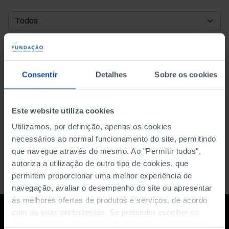
DATA DE INÍCIO
DATA DE FIM
Consentir
Detalhes
Sobre os cookies
ORDENAR POR
Este website utiliza cookies
Utilizamos, por definição, apenas os cookies
necessários ao normal funcionamento do site, permitindo
que navegue através do mesmo. Ao "Permitir todos",
autoriza a utilização de outro tipo de cookies, que
permitem proporcionar uma melhor experiência de
navegação, avaliar o desempenho do site ou apresentar
as melhores ofertas de produtos e serviços, de acordo
com as suas preferências. Se pretender escolher os
tipos de cookies, clique em "Personalizar". Saiba mais