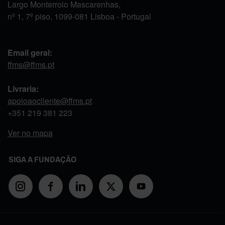
Largo Monterroio Mascarenhas,
nº 1, 7º piso, 1099-081 Lisboa - Portugal
Email geral:
ffms@ffms.pt
Livraria:
apoioaocliente@ffms.pt
+351
219 381 223
Ver no mapa
SIGA A FUNDAÇÃO