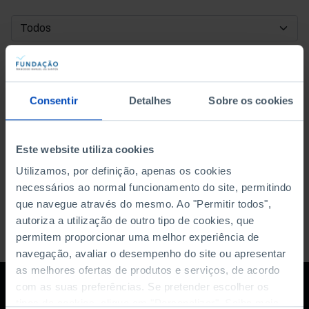
DATA DE INÍCIO
DATA DE FIM
Consentir
Detalhes
Sobre os cookies
ORDENAR POR
Este website utiliza cookies
Utilizamos, por definição, apenas os cookies
necessários ao normal funcionamento do site, permitindo
que navegue através do mesmo. Ao "Permitir todos",
autoriza a utilização de outro tipo de cookies, que
permitem proporcionar uma melhor experiência de
navegação, avaliar o desempenho do site ou apresentar
as melhores ofertas de produtos e serviços, de acordo
com as suas preferências. Se pretender escolher os
tipos de cookies, clique em "Personalizar". Saiba mais